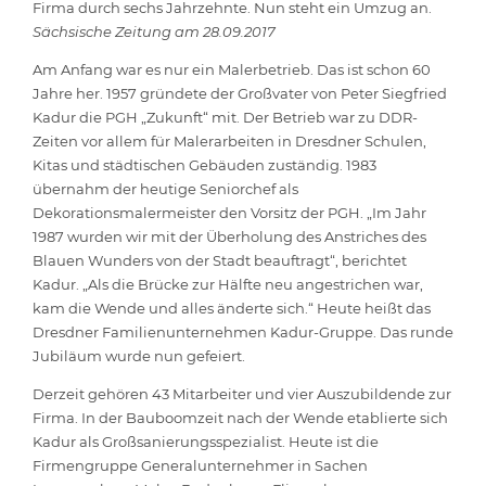
Firma durch sechs Jahrzehnte. Nun steht ein Umzug an.
Sächsische Zeitung am 28.09.2017
Am Anfang war es nur ein Malerbetrieb. Das ist schon 60
Jahre her. 1957 gründete der Großvater von Peter Siegfried
Kadur die PGH „Zukunft“ mit. Der Betrieb war zu DDR-
Zeiten vor allem für Malerarbeiten in Dresdner Schulen,
Kitas und städtischen Gebäuden zuständig. 1983
übernahm der heutige Seniorchef als
Dekorationsmalermeister den Vorsitz der PGH. „Im Jahr
1987 wurden wir mit der Überholung des Anstriches des
Blauen Wunders von der Stadt beauftragt“, berichtet
Kadur. „Als die Brücke zur Hälfte neu angestrichen war,
kam die Wende und alles änderte sich.“ Heute heißt das
Dresdner Familienunternehmen Kadur-Gruppe. Das runde
Jubiläum wurde nun gefeiert.
Derzeit gehören 43 Mitarbeiter und vier Auszubildende zur
Firma. In der Bauboomzeit nach der Wende etablierte sich
Kadur als Großsanierungsspezialist. Heute ist die
Firmengruppe Generalunternehmer in Sachen