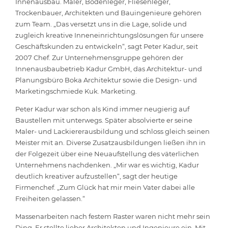
Innenausbau. Maler, Bodenleger, Fliesenleger,
Trockenbauer, Architekten und Bauingenieure gehören
zum Team. „Das versetzt uns in die Lage, solide und
zugleich kreative Inneneinrichtungslösungen für unsere
Geschäftskunden zu entwickeln“, sagt Peter Kadur, seit
2007 Chef. Zur Unternehmensgruppe gehören der
Innenausbaubetrieb Kadur GmbH, das Architektur- und
Planungsbüro Boka Architektur sowie die Design- und
Marketingschmiede Kuk. Marketing.
Peter Kadur war schon als Kind immer neugierig auf
Baustellen mit unterwegs. Später absolvierte er seine
Maler- und Lackiererausbildung und schloss gleich seinen
Meister mit an. Diverse Zusatzausbildungen ließen ihn in
der Folgezeit über eine Neuaufstellung des väterlichen
Unternehmens nachdenken. „Mir war es wichtig, Kadur
deutlich kreativer aufzustellen“, sagt der heutige
Firmenchef. „Zum Glück hat mir mein Vater dabei alle
Freiheiten gelassen.“
Massenarbeiten nach festem Raster waren nicht mehr sein
Ding. Er stellte lieber Architekten und Ingenieure ein. Mit