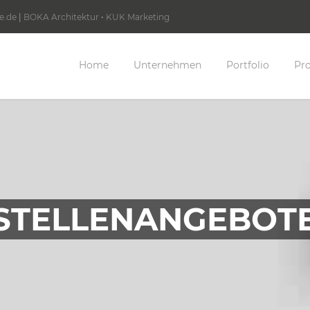
e.de
|
BOKA Architektur
•
KUK Marketing
Home
Unternehmen
Portfolio
Pro
STELLENANGEBOT