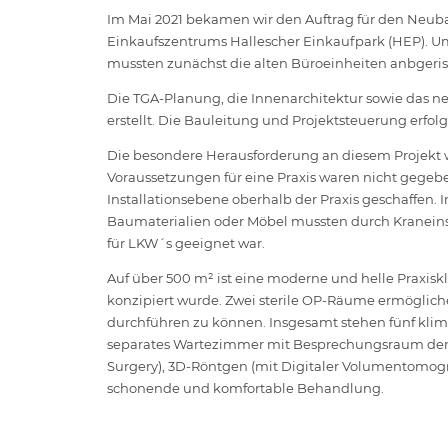
Im Mai 2021 bekamen wir den Auftrag für den Neuba
Einkaufszentrums Hallescher Einkaufpark (HEP). Um
mussten zunächst die alten Büroeinheiten anbgeri
Die TGA-Planung, die Innenarchitektur sowie das 
erstellt. Die Bauleitung und Projektsteuerung er
Die besondere Herausforderung an diesem Projekt wa
Voraussetzungen für eine Praxis waren nicht gegeb
Installationsebene oberhalb der Praxis geschaffen
Baumaterialien oder Möbel mussten durch Kraneinsat
für LKW´s geeignet war.
Auf über 500 m² ist eine moderne und helle Praxis
konzipiert wurde. Zwei sterile OP-Räume ermögli
durchführen zu können. Insgesamt stehen fünf klim
separates Wartezimmer mit Besprechungsraum den 
Surgery), 3D-Röntgen (mit Digitaler Volumentomogra
schonende und komfortable Behandlung.