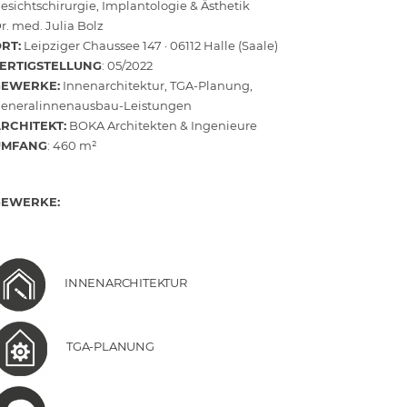
esichtschirurgie, Implantologie & Ästhetik
r. med. Julia Bolz
RT:
Leipziger Chaussee 147 · 06112 Halle (Saale)
ERTIGSTELLUNG
: 05/2022
GEWERKE:
Innenarchitektur, TGA-Planung,
eneralinnenausbau-Leistungen
RCHITEKT:
BOKA Architekten & Ingenieure
UMFANG
: 460 m²
GEWERKE:
INNENARCHITEKTUR
TGA-PLANUNG