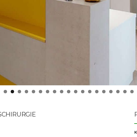
0
1
2
3
4
5
6
7
8
9
SCHIRURGIE