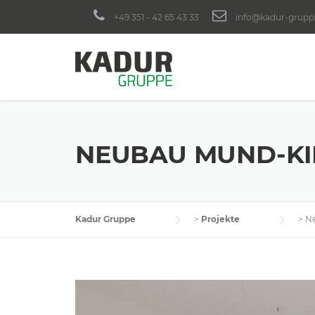
Skip
+49 351 - 42 65 43 33
info@kadur-grupp
to
content
NEUBAU MUND-KIE
Kadur Gruppe
>
Projekte
>
Ne