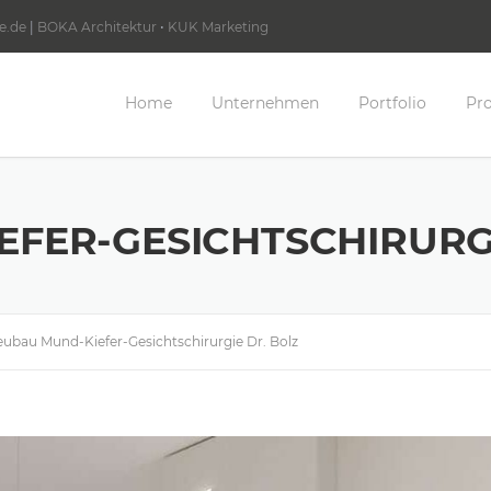
e.de
|
BOKA Architektur
•
KUK Marketing
Home
Unternehmen
Portfolio
Pro
FER-GESICHTSCHIRURGI
ubau Mund-Kiefer-Gesichtschirurgie Dr. Bolz