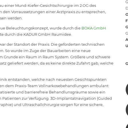
G
u einer Mund-Kiefer-Gesichtschirurgie im 2.OG des
D
 den Vorraussetzungen einer Arztpraxis zu entsprechen,
O
ssen werden.
F
neue Beleuchtungskonzept, wurde durch die
BOKA GmbH
G
folgte durch die KADUR GmbH Raumidee.
A
r der Standort der Praxis. Die geforderten technischen
en. So wurde im Zuge der Bauarbeiten eine neue
. Im Grunde ein Raum in Raum System. Größere und schwere
z geliefert werden, da es keine direkte Zufahrt gab, welche
klinik entstanden, welche nach neuesten Gesichtspunkten
chen dem Praxis-Team Vollnarkosebehandlungen ambulant
atisierte und barrierefreie Behandlunsgräume sowie ein
Patienten zur Verfügung. 3D-Implantatnavigation (Guided
phie) und Ultraschallchirurgie sorgen für eine sichere,