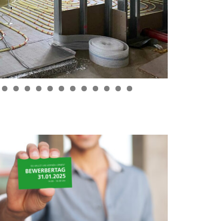
8
9
0
1
2
3
4
5
6
7
8
9