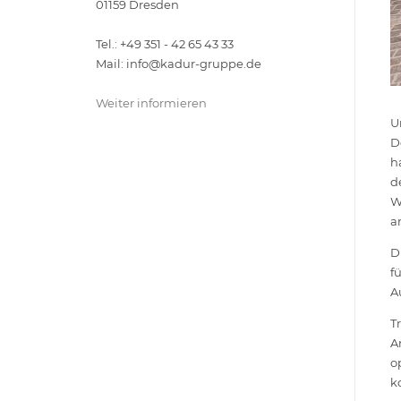
01159 Dresden
Tel.: +49 351 - 42 65 43 33
Mail: info@kadur-gruppe.de
Weiter informieren
U
D
h
d
W
a
D
f
A
T
A
o
k