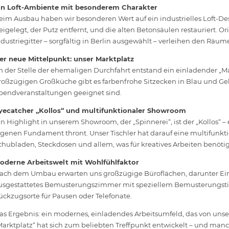
in Loft-Ambiente mit besonderem Charakter
eim Ausbau haben wir besonderen Wert auf ein industrielles Loft-D
reigelegt, der Putz entfernt, und die alten Betonsäulen restauriert. 
ndustriegitter – sorgfältig in Berlin ausgewählt – verleihen den Räu
er neue Mittelpunkt: unser Marktplatz
n der Stelle der ehemaligen Durchfahrt entstand ein einladender „M
roßzügigen Großküche gibt es farbenfrohe Sitzecken in Blau und Gelb
bendveranstaltungen geeignet sind.
yecatcher „Kollos“ und multifunktionaler Showroom
in Highlight in unserem Showroom, der „Spinnerei“, ist der „Kollos“ 
igenen Fundament thront. Unser Tischler hat darauf eine multifunktion
chubladen, Steckdosen und allem, was für kreatives Arbeiten benötig
oderne Arbeitswelt mit Wohlfühlfaktor
ach dem Umbau erwarten uns großzügige Büroflächen, darunter Ei
usgestattetes Bemusterungszimmer mit speziellem Bemusterungstis
ückzugsorte für Pausen oder Telefonate.
as Ergebnis: ein modernes, einladendes Arbeitsumfeld, das von un
Marktplatz“ hat sich zum beliebten Treffpunkt entwickelt – und man