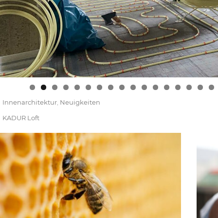
0
1
2
3
4
5
6
7
Innenarchitektur
Neuigkeiten
KADUR Loft