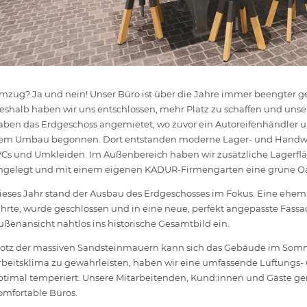
mzug? Ja und nein! Unser Büro ist über die Jahre immer beengter g
eshalb haben wir uns entschlossen, mehr Platz zu schaffen und uns
aben das Erdgeschoss angemietet, wo zuvor ein Autoreifenhändler u
em Umbau begonnen. Dort entstanden moderne Lager- und Handwe
Cs und Umkleiden. Im Außenbereich haben wir zusätzliche Lagerfläc
ngelegt und mit einem eigenen KADUR-Firmengarten eine grüne Oas
ieses Jahr stand der Ausbau des Erdgeschosses im Fokus. Eine ehem
ührte, wurde geschlossen und in eine neue, perfekt angepasste Fassad
ußenansicht nahtlos ins historische Gesamtbild ein.
rotz der massiven Sandsteinmauern kann sich das Gebäude im Som
rbeitsklima zu gewährleisten, haben wir eine umfassende Lüftungs- 
ptimal temperiert. Unsere Mitarbeitenden, Kund:innen und Gäste g
omfortable Büros.