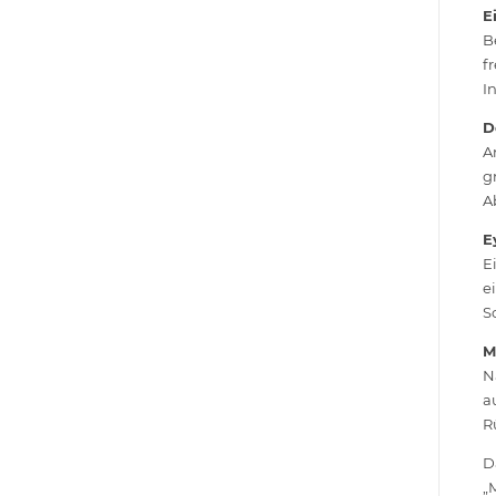
E
B
f
I
D
A
g
A
E
E
e
S
M
N
a
R
D
„