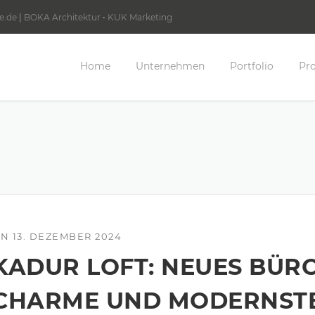
e.de
|
BOKA Architektur
•
KUK Marketing
Home
Unternehmen
Portfolio
Pro
ON
13. DEZEMBER 2024
KADUR LOFT: NEUES BÜRO
CHARME UND MODERNST