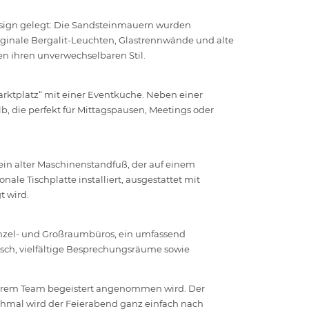
esign gelegt: Die Sandsteinmauern wurden
Originale Bergalit-Leuchten, Glastrennwände und alte
men ihren unverwechselbaren Stil.
arktplatz“ mit einer Eventküche. Neben einer
, die perfekt für Mittagspausen, Meetings oder
– ein alter Maschinenstandfuß, der auf einem
ale Tischplatte installiert, ausgestattet mit
t wird.
nzel- und Großraumbüros, ein umfassend
ch, vielfältige Besprechungsräume sowie
serem Team begeistert angenommen wird. Der
chmal wird der Feierabend ganz einfach nach