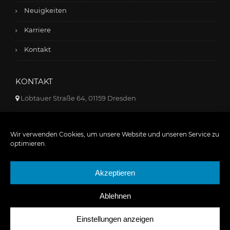
Neuigkeiten
Karriere
Kontakt
KONTAKT
Löbtauer Straße 64, 01159 Dresden
+49 351 - 42 65 43 33
Wir verwenden Cookies, um unsere Website und unseren Service zu
info@kadur-gruppe.de
optimieren.
Akzeptieren
Ablehnen
Datenschutzerklärung
Impressum
Einstellungen anzeigen