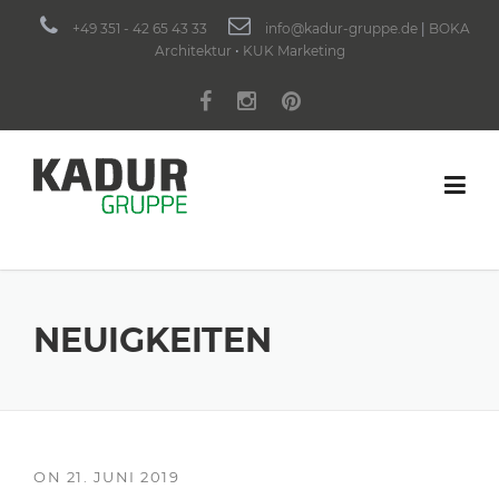
Skip
+49 351 - 42 65 43 33
info@kadur-gruppe.de
|
BOKA
to
Architektur
•
KUK Marketing
content
NEUIGKEITEN
ON
21. JUNI 2019