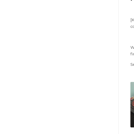
[
c
W
f
S