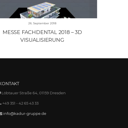
26. September 2018
MESSE FACHDENTAL 2018 – 3D
VISUALISIERUNG
KONTAKT
Löbtauer Straße 64, 01159 Dresden
+49 351 - 42 65 43 33
info@kadur-gruppe.de