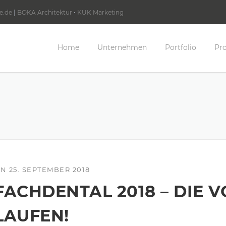
e.de
|
BOKA Architektur
•
KUK Marketing
Home
Unternehmen
Portfolio
Pro
ON
25. SEPTEMBER 2018
FACHDENTAL 2018 – DIE 
LAUFEN!