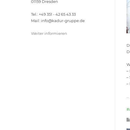
01159 Dresden
Tel.: +49 351 - 42 65 43 33
Mail: info@kadur-gruppe.de
Weiter informieren
D
D
W
–
–
–
…
#