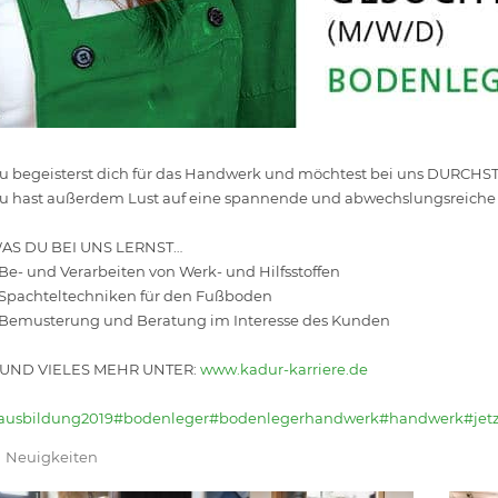
u begeisterst dich für das Handwerk und möchtest bei uns DURCH
u hast außerdem Lust auf eine spannende und abwechslungsreiche 
AS DU BEI UNS LERNST…
 Be- und Verarbeiten von Werk- und Hilfsstoffen
 Spachteltechniken für den Fußboden
 Bemusterung und Beratung im Interesse des Kunden
 UND VIELES MEHR UNTER:
www.kadur-karriere.de
ausbildung2019
#bodenleger
#bodenlegerhandwerk
#handwerk
#jet
Neuigkeiten