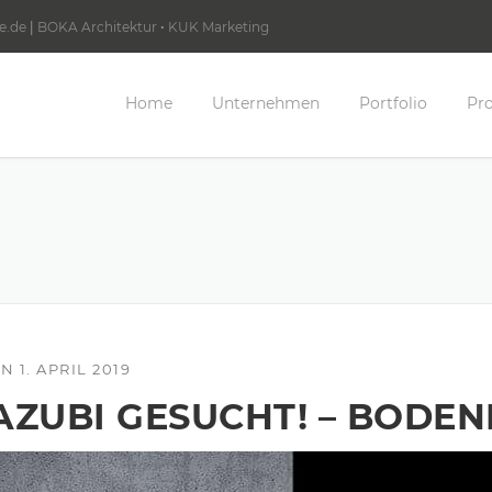
e.de
|
BOKA Architektur
•
KUK Marketing
Home
Unternehmen
Portfolio
Pro
ON
1. APRIL 2019
AZUBI GESUCHT! – BODEN