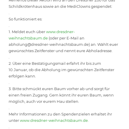
Reinerlös dieser Aktion wird an den Dresdner Zoo für das
Schildkrötenhaus sowie an die MediClowns gespendet:
.
So funktioniert es:
.
1. Meldet euch über
www.dresdner-
weihnachtsbaum.de
(oder per E-Mail an
abholung@dresdner-weihnachtsbaum.de) an. Wählt euer
gewünschtes Zeitfenster und nennt eure Abholadresse.
.
2. Über eine Bestätigungsmail erfahrt ihr bis zum
10.Januar, ob die Abholung im gewünschten Zeitfenster
erfolgen kann.
.
3. Bitte schmückt euren Baum vorher ab und sorgt für
einen freien Zugang. Gern könnt ihr euren Baum, wenn
möglich, auch vor eurem Hau stellen.
.
Mehr Informationen zu den Spendenzielen erhaltet ihr
unter
www.dresdner-weihnachtsbaum.de.
.