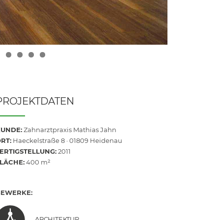
5
6
7
8
PROJEKTDATEN
UNDE:
Zahnarztpraxis Mathias Jahn
RT:
Haeckelstraße 8 · 01809 Heidenau
ERTIGSTELLUNG:
2011
LÄCHE:
400 m²
GEWERKE:
ARCHITEKTUR