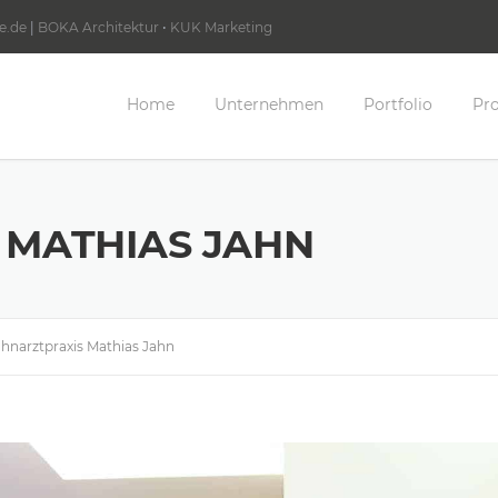
e.de
|
BOKA Architektur
•
KUK Marketing
Home
Unternehmen
Portfolio
Pro
 MATHIAS JAHN
hnarztpraxis Mathias Jahn