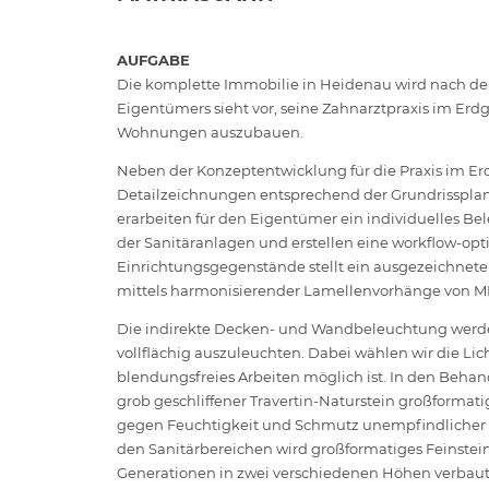
AUFGABE
Die komplette Immobilie in Heidenau wird nach dem
Eigentümers sieht vor, seine Zahnarztpraxis im Erd
Wohnungen auszubauen.
Neben der Konzeptentwicklung für die Praxis im Erd
Detailzeichnungen entsprechend der Grundrissplan
erarbeiten für den Eigentümer ein individuelles 
der Sanitäranlagen und erstellen eine workflow-op
Einrichtungsgegenstände stellt ein ausgezeichnete
mittels harmonisierender Lamellenvorhänge von M
Die indirekte Decken- und Wandbeleuchtung werde
vollflächig auszuleuchten. Dabei wählen wir die Li
blendungsfreies Arbeiten möglich ist. In den Beha
grob geschliffener Travertin-Naturstein großformati
gegen Feuchtigkeit und Schmutz unempfindlicher D
den Sanitärbereichen wird großformatiges Feinstei
Generationen in zwei verschiedenen Höhen verbaut