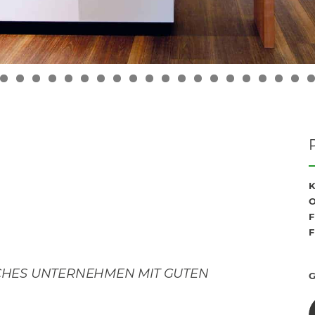
0
1
2
3
4
5
6
7
8
9
0
1
2
3
4
K
O
F
F
HES UNTERNEHMEN MIT GUTEN