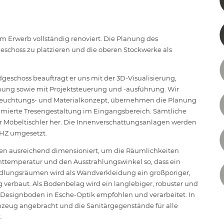
 Erwerb vollständig renoviert. Die Planung des
geschoss zu platzieren und die oberen Stockwerke als
geschoss beauftragt er uns mit der 3D-Visualisierung,
ung sowie mit Projektsteuerung und -ausführung. Wir
Beleuchtungs- und Materialkonzept, übernehmen die Planung
timierte Tresengestaltung im Eingangsbereich. Sämtliche
r Möbeltischler her. Die Innenverschattungsanlagen werden
HZ umgesetzt.
n ausreichend dimensioniert, um die Räumlichkeiten
chttemperatur und den Ausstrahlungswinkel so, dass ein
ndlungsräumen wird als Wandverkleidung ein großporiger,
g verbaut. Als Bodenbelag wird ein langlebiger, robuster und
esignboden in Esche-Optik empfohlen und verarbeitet. In
nzeug angebracht und die Sanitärgegenstände für alle
.