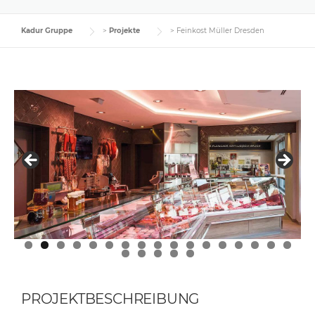
Kadur Gruppe
>
Projekte
>
Feinkost Müller Dresden
0
1
2
3
4
5
6
7
8
9
0
1
2
PROJEKTBESCHREIBUNG