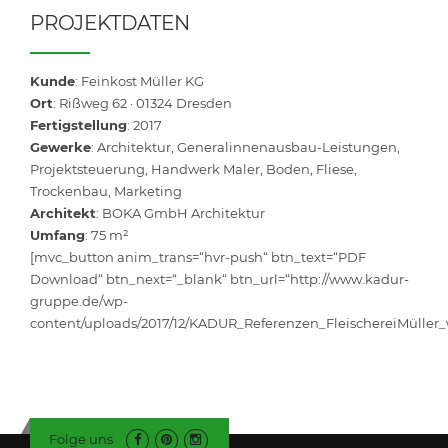
PROJEKTDATEN
Kunde
:
Feinkost Müller KG
Ort
:
Rißweg 62 · 01324 Dresden
Fertigstellung
: 2017
Gewerke
:
Architektur, Generalinnenausbau-Leistungen,
Projektsteuerung, Handwerk Maler, Boden, Fliese,
Trockenbau, Marketing
Architekt
:
BOKA GmbH Architektur
Umfang
: 75 m²
[mvc_button anim_trans=“hvr-push“ btn_text=“PDF
Download“ btn_next=“_blank“ btn_url=“http://www.kadur-
gruppe.de/wp-
content/uploads/2017/12/KADUR_Referenzen_FleischereiMüller_
Folge uns